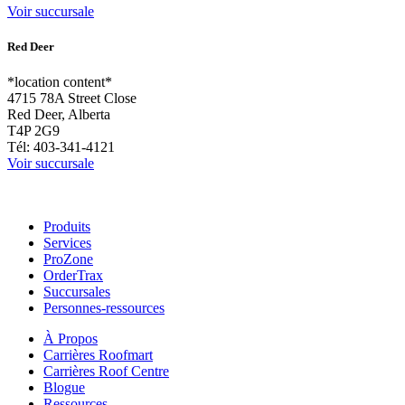
Voir succursale
Red Deer
*location content*
4715 78A Street Close
Red Deer, Alberta
T4P 2G9
Tél:
403-341-4121
Voir succursale
Produits
Services
ProZone
OrderTrax
Succursales
Personnes-ressources
À Propos
Carrières Roofmart
Carrières Roof Centre
Blogue
Ressources