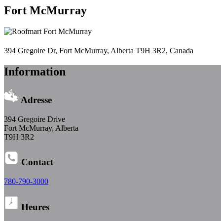
Fort McMurray
394 Gregoire Dr, Fort McMurray, Alberta T9H 3R2, Canada
Information
Adresse
394 Gregoire Drive
Fort McMurray, Alberta
T9H 3R2
Contact
780-790-3000
Heures