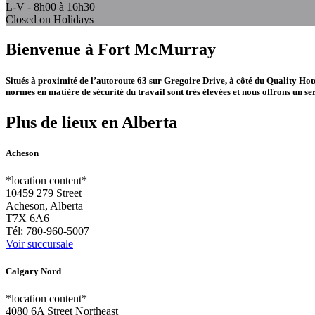
L-V - 8h00 à 16h30
Closed on Holidays
Bienvenue à Fort McMurray
Situés à proximité de l’autoroute 63 sur Gregoire Drive, à côté du Quality Ho
normes en matière de sécurité du travail sont très élevées et nous offrons un serv
Plus de lieux en Alberta
Acheson
*location content*
10459 279 Street
Acheson, Alberta
T7X 6A6
Tél:
780-960-5007
Voir succursale
Calgary Nord
*location content*
4080 6A Street Northeast