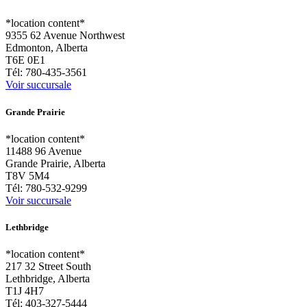
*location content*
9355 62 Avenue Northwest
Edmonton, Alberta
T6E 0E1
Tél:
780-435-3561
Voir succursale
Grande Prairie
*location content*
11488 96 Avenue
Grande Prairie, Alberta
T8V 5M4
Tél:
780-532-9299
Voir succursale
Lethbridge
*location content*
217 32 Street South
Lethbridge, Alberta
T1J 4H7
Tél:
403-327-5444