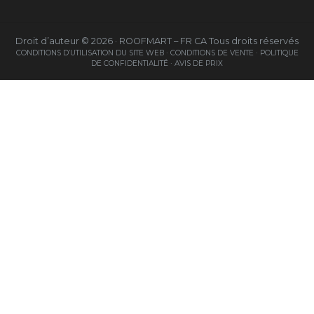
Droit d’auteur © 2026 · ROOFMART – FR CA Tous droits réservés
CONDITIONS D’UTILISATION DU SITE WEB ·
CONDITIONS DE VENTE ·
POLITIQUE
DE CONFIDENTIALITÉ ·
AVIS DE PRIX