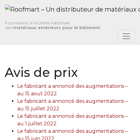
Skip
Skip
Skip
to
to
to
primary
main
footer
Fournisseur à l’échelle nationale
navigation
content
des
matériaux extérieurs pour le bâtiment
Avis de prix
Le fabricant a annoncé des augmentations –
au
15 aout
2022
Le fabricant a annoncé des augmentations –
au
15 juillet
2022
Le fabricant a annoncé des augmentations –
au
1 juillet
2022
Le fabricant a annoncé des augmentations –
au
1
5 juin
2022