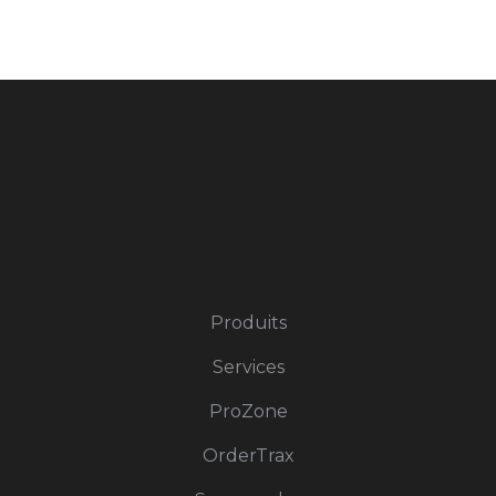
Produits
Services
ProZone
OrderTrax