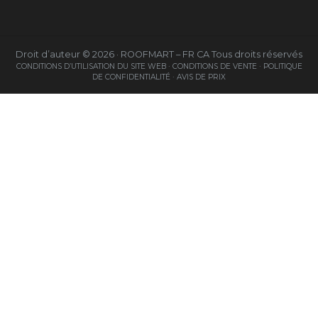
Droit d’auteur © 2026 · ROOFMART – FR CA Tous droits réservés
CONDITIONS D’UTILISATION DU SITE WEB ·
CONDITIONS DE VENTE ·
POLITIQUE
DE CONFIDENTIALITÉ ·
AVIS DE PRIX