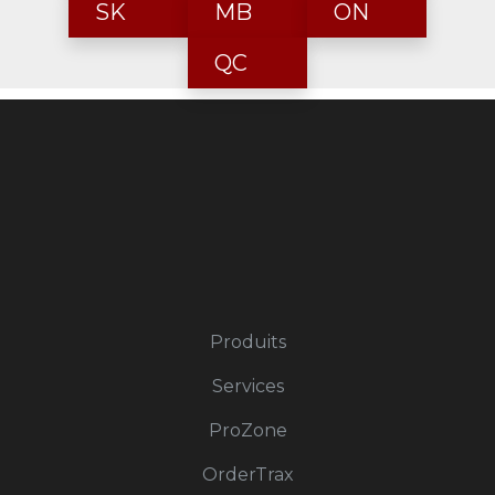
SK
MB
ON
QC
Produits
Services
ProZone
OrderTrax